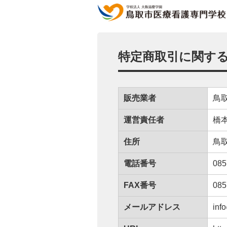
特定商取引
に
関
す
販売業者
鳥
運営責任者
橋
住所
鳥取
電話番号
085
FAX
番号
085
メールアドレス
inf