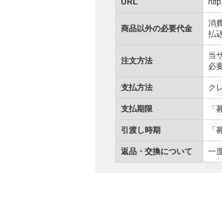
URL
htt
消
商品以外
の
必要代金
払
当
注文方法
必
支払方法
ク
支払期限
「
引渡
し
時期
「
返品
・
交換
について
一