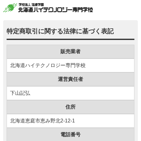
特定商取引
に
関
する
法律
に
基
づく
表記
販売業者
北海道ハイテクノロジー専門学校
運営責任者
下山記弘
住所
北海道恵庭市恵み野北2-12-1
電話番号