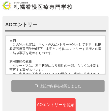
AOエントリー
上記
の
内容
を
確認
しました