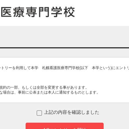
上記
の
内容
を
確認
しました