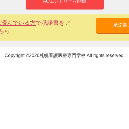
に
済
んでいる
方
で
承諾書
をア
ちら
Copyright ©2026札幌看護医療専門学校 All rights reserved.