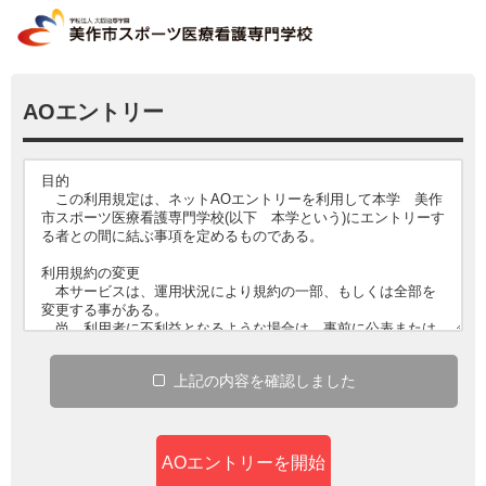
AOエントリー
上記
の
内容
を
確認
しました